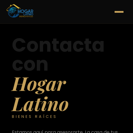
Contacta
con
Hogar
Latino
BIENES RAÍCES
Estamos aquí para asesorarte. La casa de tus